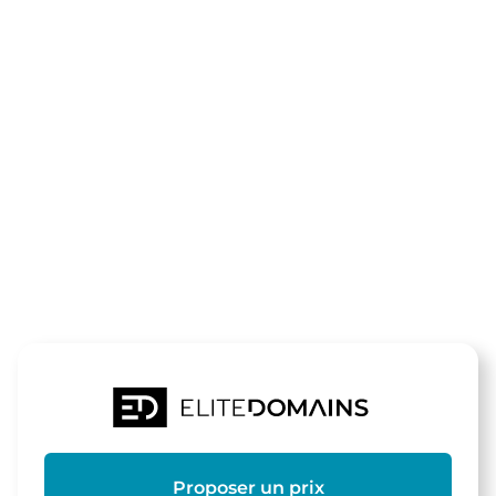
Le domaine
0700-
telefonnumm
est à vendre
Proposer un prix