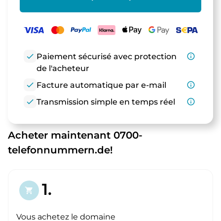
check
Paiement sécurisé avec protection
info_outline
de l'acheteur
check
Facture automatique par e-mail
info_outline
check
Transmission simple en temps réel
info_outline
Acheter maintenant 0700-
telefonnummern.de!
1.
shopping_cart
Vous achetez le domaine